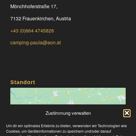
Mönchhoferstraße 17,
7132 Frauenkirchen, Austria
+43 (0)664 4745826
camping-paula@aon.at
Standort
Zustimmung verwalten
Um dir ein optimales Erlebnis zu bieten, verwenden wir Technologien wie
Klicke hier, um Marketing-Cookies zu
Cookies, um Geräteinformationen zu speichern und/oder darauf
akzeptieren und diesen Inhalt zu aktivieren