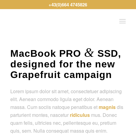
+43(0)664 4745826
&
MacBook PRO
SSD,
designed for the new
Grapefruit campaign
Lorem ipsum dolor sit amet, consectetuer adipiscing
elit. Aenean commodo ligula eget dolor. Aenean
massa. Cum sociis natoque penatibus et
magnis
dis
parturient montes, nascetur
ridiculus
mus. Donec
quam felis, ultricies nec, pellentesque eu, pretium
quis, sem. Nulla consequat massa quis enim.