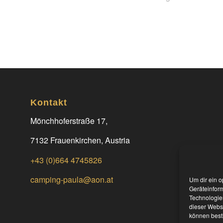
Kontakt
Mönchhoferstraße 17,
7132 Frauenkirchen, Austria
+43 (0)664 4745826
camping-paula@aon.at
Um dir ein o
Geräteinfor
Technologien
dieser Websi
können best