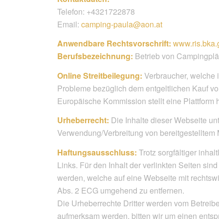
Telefon: +4321722878
Email:
camping-paula@aon.at
Anwendbare Rechtsvorschrift:
www.ris.bka.
Berufsbezeichnung:
Betrieb von Campingplä
Online Streitbeilegung:
Verbraucher, welche i
Probleme bezüglich dem entgeltlichen Kauf vo
Europäische Kommission stellt eine Plattform h
Urheberrecht:
Die Inhalte dieser Webseite unt
Verwendung/Verbreitung von bereitgestelltem Ma
Haftungsausschluss:
Trotz sorgfältiger inha
Links. Für den Inhalt der verlinkten Seiten si
werden, welche auf eine Webseite mit rechtsw
Abs. 2 ECG umgehend zu entfernen.
Die Urheberrechte Dritter werden vom Betreiber
aufmerksam werden, bitten wir um einen entsp