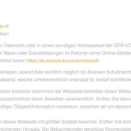
gv.at
tzen
n Österreich oder in einem sonstigen Vertragsstaat der ODR-VO
n Waren oder Dienstleistungen im Rahmen einer Online-Streitb
ierfür bereit:
https://ec.europa.eu/consumers/odr
erliegen, soweit dies rechtlich möglich ist, diversen Schutzrec
terial, welche urheberrechtlich untersagt ist, bedarf schriftl
ltlicher Kontrolle übernimmt der Webseitenbetreiber dieser Webse
nd ausschließlich deren Betreiber verantwortlich. Sollten Sie 
idriger Tätigkeit/Information verweisen, ersuchen wir um deme
 dieser Webseite mit größter Sorgfalt beachtet. Sollten Sie tr
rechenden Hinweis. Bei Bekanntwerden derartiger Rechtsverlet