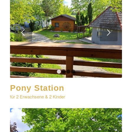
Weiter
1
2
3
4
Pony Station
für 2 Erwachsene & 2 Kinder