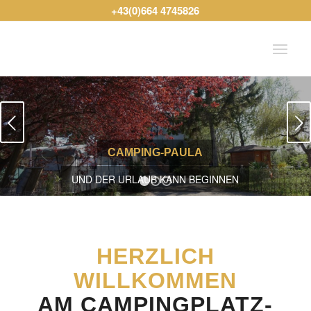
+43(0)664 4745826
Weiter
CAMPING-PAULA
UND DER URLAUB KANN BEGINNEN
1
2
3
HERZLICH
WILLKOMMEN
AM CAMPINGPLATZ-