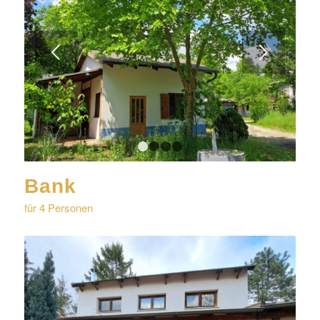
Weiter
1
2
3
4
Bank
für 4 Personen