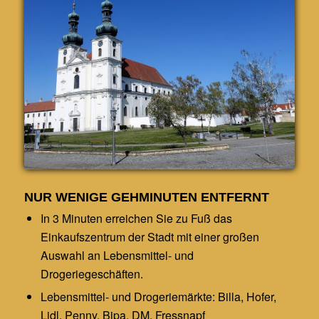
NUR WENIGE GEHMINUTEN ENTFERNT
In 3 Minuten erreichen Sie zu Fuß das
Einkaufszentrum der Stadt mit einer großen
Auswahl an Lebensmittel- und
Drogeriegeschäften.
Lebensmittel- und Drogeriemärkte: Billa, Hofer,
Lidl, Penny, Bipa, DM, Fressnapf