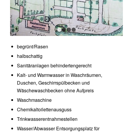
1
2
3
4
begrünt/Rasen
halbschattig
Sanitäranlagen behindertengerecht
Kalt- und Warmwasser in Waschräumen,
Duschen, Geschirrspülbecken und
Wäschewaschbecken ohne Aufpreis
Waschmaschine
Chemikaltoilettenausguss
Trinkwasserentnahmestellen
Wasser/Abwasser Entsorgungsplatz für