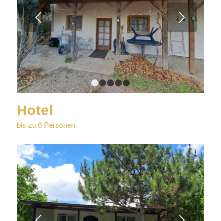
Weiter
1
2
3
4
5
Hotel
bis zu 6 Personen
Weiter